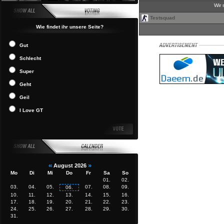
Wir 
Testsquad
Wie findet ihr unsere Seite?
Gut
Schlecht
Super
Geht
Geil
I Love GT
«
»
August 2026
Mo
Di
Mi
Do
Fr
Sa
So
01.
02.
03.
04.
05.
07.
08.
09.
06.
10.
11.
12.
13.
14.
15.
16.
17.
18.
19.
20.
21.
22.
23.
24.
25.
26.
27.
28.
29.
30.
31.