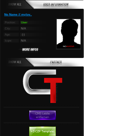
No Name // mylov..
User
Position:
N/A
City:
(-)
Age:
N/A
Icqnr: