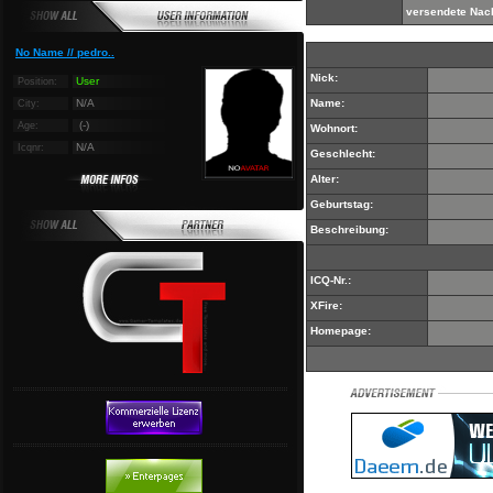
versendete Nach
No Name // pedro..
Nick:
User
Position:
N/A
Name:
City:
(-)
Age:
Wohnort:
N/A
Icqnr:
Geschlecht:
Alter:
Geburtstag:
Beschreibung:
ICQ-Nr.:
XFire:
Homepage: