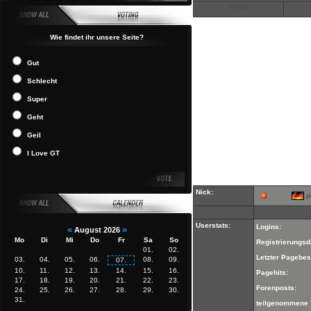
Profil
Wie findet ihr unsere Seite?
Gut
Schlecht
Super
Geht
Geil
I Love GT
Nick:
p
Userstats:
Logins:
«
»
August 2026
Mo
Di
Mi
Do
Fr
Sa
So
Registrierungsd
01.
02.
Letzter Pagebes
03.
04.
05.
06.
08.
09.
07.
10.
11.
12.
13.
14.
15.
16.
Pagehits:
17.
18.
19.
20.
21.
22.
23.
Forenposts:
24.
25.
26.
27.
28.
29.
30.
31.
teilgenommene 