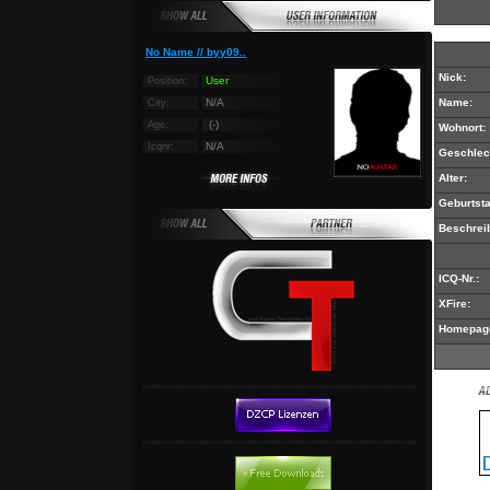
No Name // byy09..
Nick:
User
Position:
N/A
Name:
City:
(-)
Age:
Wohnort:
N/A
Icqnr:
Geschlec
Alter:
Geburtsta
Beschrei
ICQ-Nr.:
XFire:
Homepag