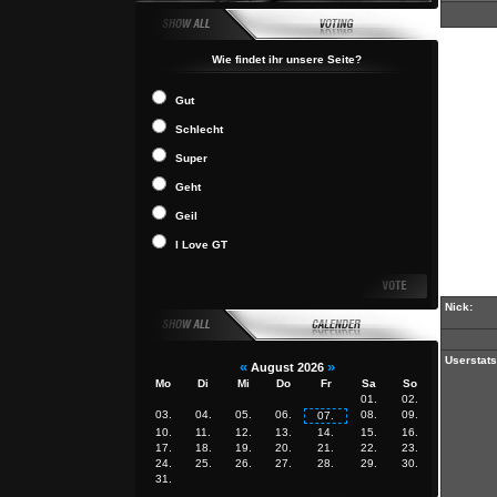
Wie findet ihr unsere Seite?
Gut
Schlecht
Super
Geht
Geil
I Love GT
Nick:
Userstats
«
»
August 2026
Mo
Di
Mi
Do
Fr
Sa
So
01.
02.
03.
04.
05.
06.
08.
09.
07.
10.
11.
12.
13.
14.
15.
16.
17.
18.
19.
20.
21.
22.
23.
24.
25.
26.
27.
28.
29.
30.
31.