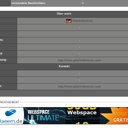
versendete Nachrichten:
0
Über mich
GitarIndonesia
-
ht:
-
-
g:
-
bung:
http://www.gitarindonesia.com/
Kontakt
-
-
e:
http://www.gitarindonesia.com/