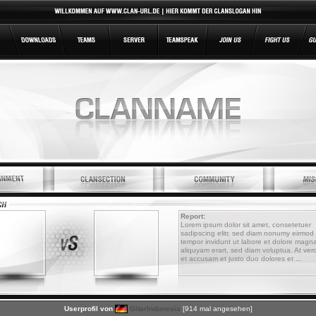
Report:
Lorem ipsum dolor sit amet, consetetuer
sadipscing elitr, sed diam nonumy eirmod
tempor invidunt ut labore et dolore magn
aliquyam erart, sed diam voluptua. At ver
et accusam et justo duo dolores et ...
Userprofil von
GitarIndonesia
[914 mal angesehen]