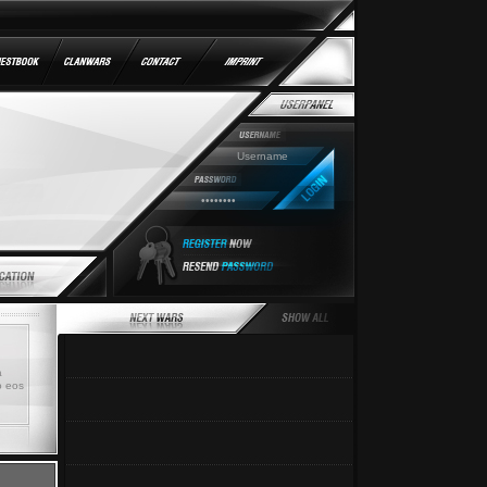
a
o eos