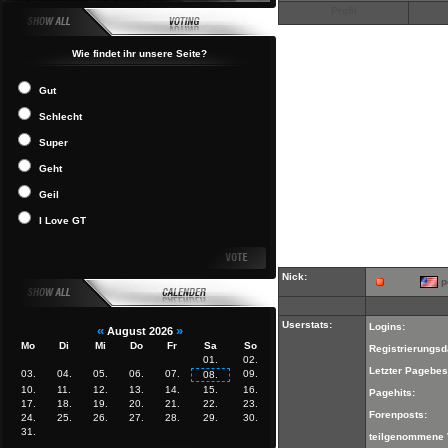
Profil
Wie findet ihr unsere Seite?
Gut
Schlecht
Super
Geht
Geil
I Love GT
Nick:
p
Userstats:
Logins:
«
»
August 2026
Mo
Di
Mi
Do
Fr
Sa
So
Registrierungsd
01.
02.
Letzter Pagebes
03.
04.
05.
06.
07.
09.
08.
10.
11.
12.
13.
14.
15.
16.
Pagehits:
17.
18.
19.
20.
21.
22.
23.
Forenposts:
24.
25.
26.
27.
28.
29.
30.
31.
teilgenommene 