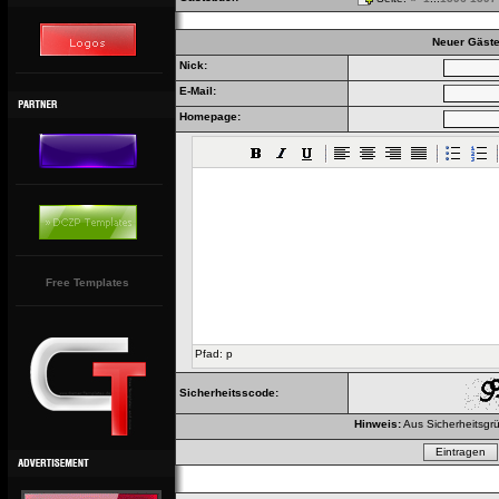
Neuer Gäste
Nick:
E-Mail:
Homepage:
Free Templates
Pfad
:
p
Sicherheitsscode:
Hinweis:
Aus Sicherheitsgrü