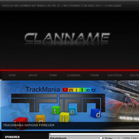
TRACKMANIA NATIONS FOREVER
Gästebuch
Seite:
«
1
...
1596
1597