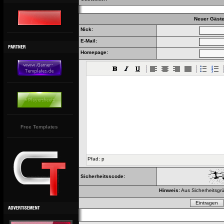
Neuer Gäste
Nick:
E-Mail:
Homepage:
Free Templates
Pfad
:
p
Sicherheitsscode:
Hinweis:
Aus Sicherheitsgrü