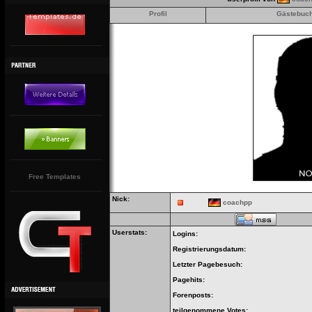
Profil
Gästebuc
Free Templates
Nick:
coachpp
Userstats:
Logins:
Registrierungsdatum:
Letzter Pagebesuch:
Pagehits:
Forenposts:
teilgenommene Votes: