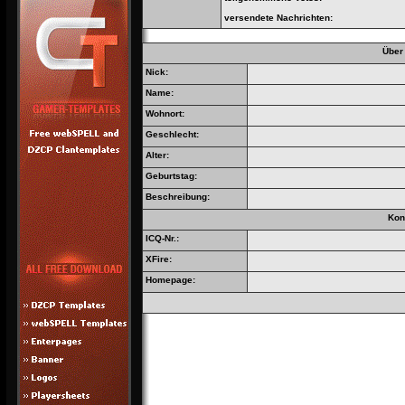
versendete Nachrichten:
Über
Nick:
Name:
Wohnort:
Geschlecht:
Alter:
Geburtstag:
Beschreibung:
Kon
ICQ-Nr.:
XFire:
Homepage: