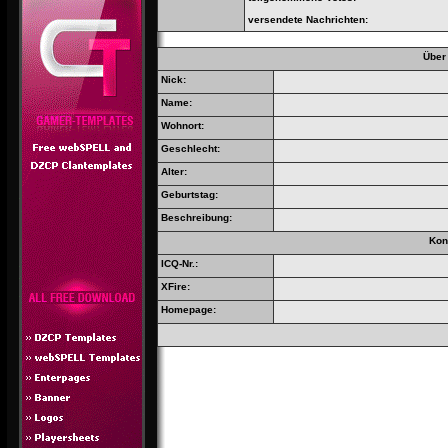
versendete Nachrichten:
Über
Nick:
Name:
Wohnort:
Geschlecht:
Alter:
Geburtstag:
Beschreibung:
Kon
ICQ-Nr.:
XFire:
Homepage: