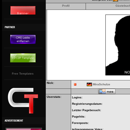
Profil
Gästebuc
Free Templates
Nick:
MiraSchulze
Userstats:
Logins:
Registrierungsdatum:
Letzter Pagebesuch:
Pagehits:
Forenposts:
teilgenommene Votes: