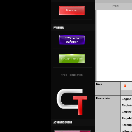
Profil
Free Templates
Nick:
Userstats:
Logins
Regist
Letzte
Pagehi
Forenp
teilge