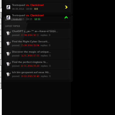
Testsquad
vs. Clankürzel
08.06.2014 - 18:00
0:0
Testsquad
vs. Clankürzel
08.06.2012 - 18:15
12:11
ChatGPT ç„¡æ–™ æ—¥æœ¬èªžã§ã...
posted:
12.08.2024 10:11
replies: 0
Find the Right Cyber Securit...
posted:
15.06.2024 11:04
replies: 0
Discover the magic of unique...
posted:
14.01.2024 17:07
replies: 0
Find the perfect ringtone fo...
posted:
02.01.2024 05:29
replies: 0
Ich bin gespannt auf neue Hö...
posted:
18.10.2023 10:43
replies: 0