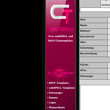
versen
Nick:
Name:
Wohnort:
Geschlecht:
Alter:
Geburtstag:
Beschreibung:
ICQ-Nr.:
XFire:
Homepage: