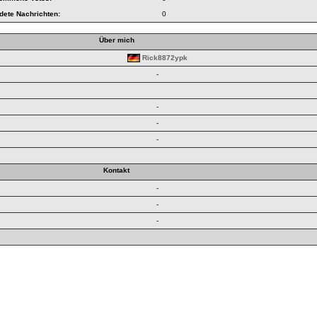
dete Nachrichten:
0
Über mich
Rick8872ypk
-
-
-
-
Kontakt
-
-
-