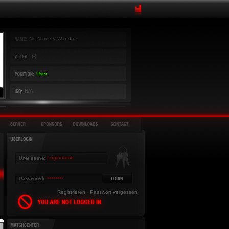
No Name // Wanda..
(-)
User
N/A
Registrieren
-
Passwort vergessen