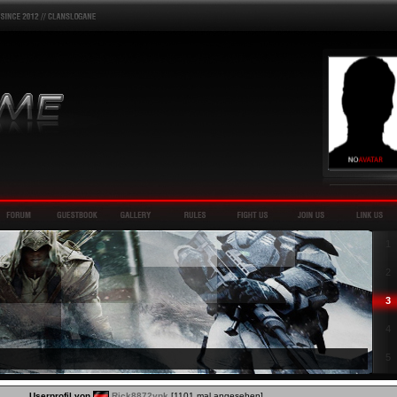
1
2
3
4
5
Userprofil von
Rick8872ypk
[1101 mal angesehen]