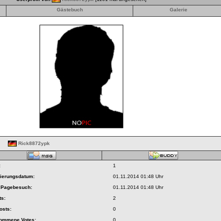
Gästebuch
Galerie
Rick8872ypk
:
1
rierungsdatum:
01.11.2014 01:48 Uhr
r Pagebesuch:
01.11.2014 01:48 Uhr
ts:
2
osts:
0
nommene Votes:
0