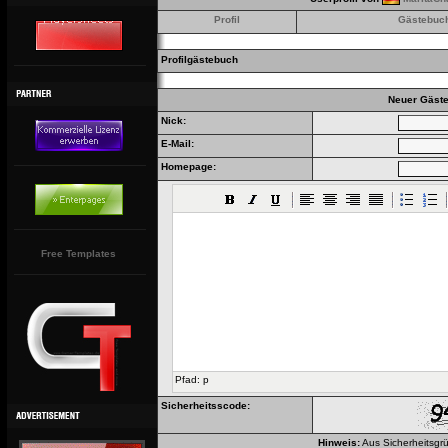
Profil
Gästebuc
Profilgästebuch
Neuer Gäste
Nick:
E-Mail:
Homepage:
Free Templates
Pfad
:
p
Sicherheitsscode:
Hinweis:
Aus Sicherheitsgrü