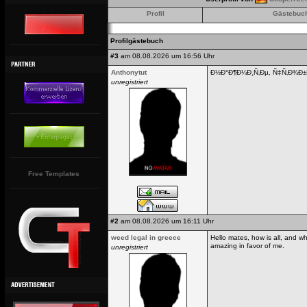
Profil
Gästebuc
Profilgästebuch
#3
am 08.08.2026 um 16:56 Uhr
Anthonytut
Ð½Ð°Ð¶Ð¼Ð¸Ñ‚Ðµ, Ñ‡Ñ‚Ð¾Ð
unregistriert
Free Templates
#2
am 08.08.2026 um 16:11 Uhr
weed legal in greece
Hello mates, how is all, and wh
amazing in favor of me.
unregistriert