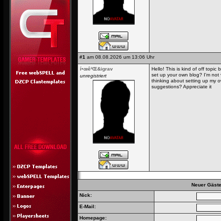
#1
am 08.08.2026 um 13:06 Uhr
í•œê²Œ&igrav
Hello! This is kind of off topi
set up your own blog? I'm not v
unregistriert
thinking about setting up my o
suggestions? Appreciate it
Neuer Gäste
Nick:
E-Mail:
Homepage: