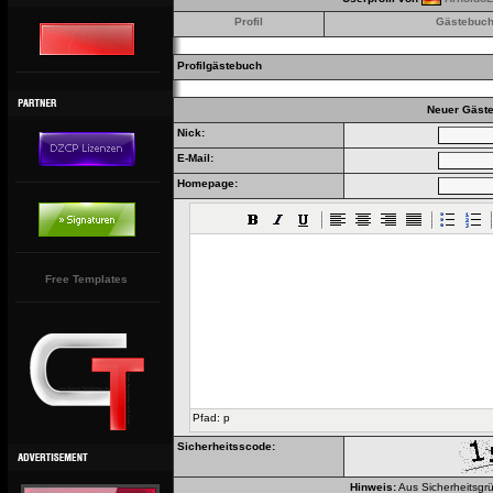
Profil
Gästebuc
Profilgästebuch
Neuer Gäste
Nick:
E-Mail:
Homepage:
Free Templates
Pfad
:
p
Sicherheitsscode:
Hinweis:
Aus Sicherheitsgrü