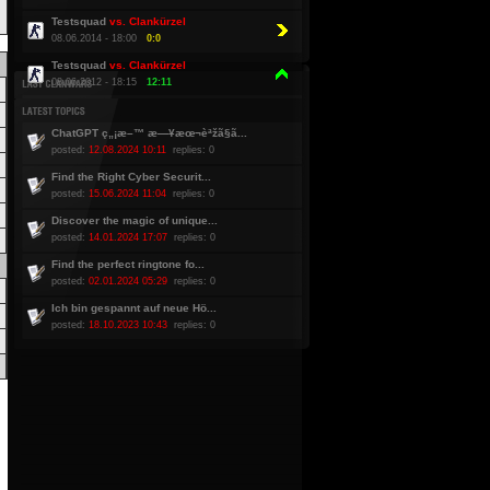
Testsquad
vs. Clankürzel
08.06.2014 - 18:00
0:0
Testsquad
vs. Clankürzel
08.06.2012 - 18:15
12:11
ChatGPT ç„¡æ–™ æ—¥æœ¬èªžã§ã...
posted:
12.08.2024 10:11
replies: 0
Find the Right Cyber Securit...
posted:
15.06.2024 11:04
replies: 0
Discover the magic of unique...
posted:
14.01.2024 17:07
replies: 0
Find the perfect ringtone fo...
posted:
02.01.2024 05:29
replies: 0
Ich bin gespannt auf neue Hö...
posted:
18.10.2023 10:43
replies: 0