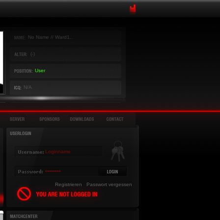
No Name // Ward1..
(-)
User
N/A
Registrieren
-
Passwort vergessen