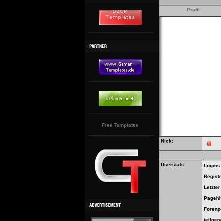
Profil
Free Templates
Nick:
Userstats:
Logins
Regist
Letzte
Pagehi
Forenp
teilge