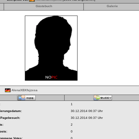
Gästebuch
Galerie
AlenaXBXfsjzxsa
:
1
rierungsdatum:
30.12.2014 06:37 Uhr
r Pagebesuch:
30.12.2014 06:37 Uhr
ts:
2
osts:
0
nommene Votes:
0