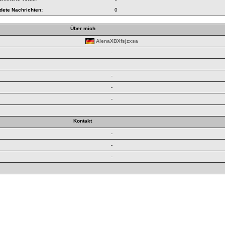
dete Nachrichten:
0
Über mich
AlenaXBXfsjzxsa
-
-
-
-
Kontakt
-
-
-