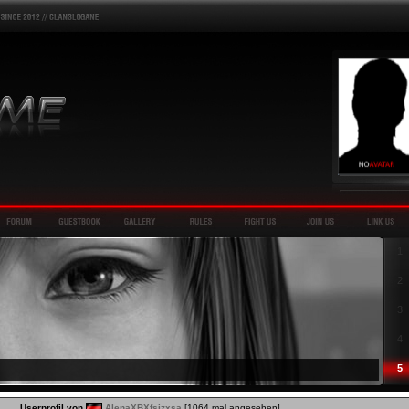
1
2
3
4
5
Userprofil von
AlenaXBXfsjzxsa
[1064 mal angesehen]