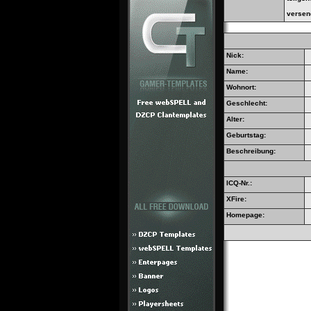
versen
Nick:
Name:
Wohnort:
Geschlecht:
Alter:
Geburtstag:
Beschreibung:
ICQ-Nr.:
XFire:
Homepage: