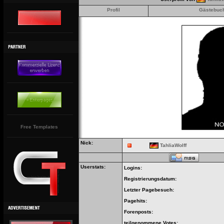
Profil
Gästebuc
Free Templates
Nick:
TahliaWolff
Userstats:
Logins:
Registrierungsdatum:
Letzter Pagebesuch:
Pagehits:
Forenposts:
teilgenommene Votes: