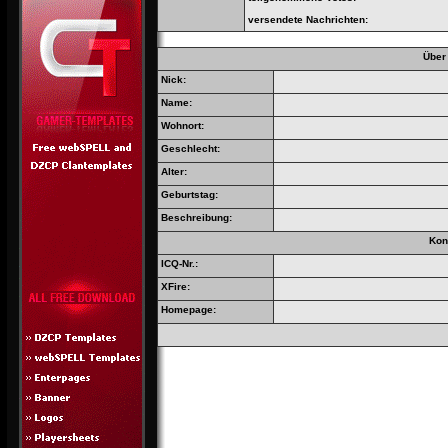
versendete Nachrichten:
Über
Nick:
Name:
Wohnort:
Geschlecht:
Alter:
Geburtstag:
Beschreibung:
Kon
ICQ-Nr.:
XFire:
Homepage: