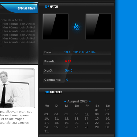
ws Last News Last News Last News Last
|
Last News Last News Last News Last News Last
önnte dein Artikel
! Hier könnte dein Artikel
! Hier könnte dein Artikel
! Hier könnte dein Artikel
! Hier könnte dein Artikel
! Hier könnte dein Artikel
! Hier könnte dein Artikel
!...
Date:
10.10.2012 18:47 Uhr
Result:
0:21
XonX:
5on5
Comments:
0
«
»
August 2026
Mo
Di
Mi
Do
Fr
Sa
So
01.
02.
gna aliquyam erart, sed
03.
04.
05.
06.
07.
08.
09.
ctus est Lorem ipsum
10.
11.
12.
13.
14.
15.
16.
re et dolore magna
o sea takmata sanctus
17.
18.
19.
20.
21.
22.
23.
24.
25.
26.
27.
28.
29.
30.
31.