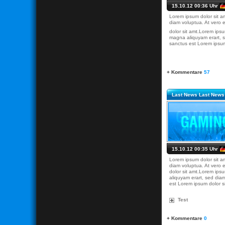
15.10.12 00:36 Uhr
Lorem ipsum dolor sit a
diam voluptua. At vero 
dolor sit amt.Lorem ips
magna aliquyam erart, s
sanctus est Lorem ipsum
+ Kommentare
57
Last News Last News
15.10.12 00:35 Uhr
Lorem ipsum dolor sit a
diam voluptua. At vero 
dolor sit amt.Lorem ips
aliquyam erart, sed dia
est Lorem ipsum dolor si
Test
+ Kommentare
0