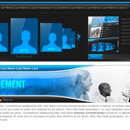
ews Last News Last
|
hardware
|
Last News Last News Last News Last News Last
|
Last Ne
Hier k
stehen
stehen
stehen
stehen
stehen
stehen
stehen
TestUsergj5
 Last News Last News Last
Daeem
met, consetetuer sadipscing elitr, sed diam nonumy eirmod tempor invidunt ut labore et dolore ma
eos et accusam et justo duo dolores et ea rebum. Stet clita kask gubergren, no sea takimata san
m dolor sit amet, consetetuer sadipscing elitr, sed diam
nonumy eirmod temp
or invidunt ut labo
mvoluptua. At vero eos et accusam et justo duo dolores et ea rbum. Stet clita kask gubergren, n
t amt.