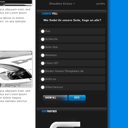
Shoutbox Extras +
archiv
gna aliquyam erart, sed
ctus est Lorem ipsum
ut labore et dolore
Wie findet ihr unsere Seite, frage an alle?
ren, no sea takmata
Gut
Schlecht
Sehr Gut
Hammer
I love it!!!
Danke Gamer-Templates.de
Geht so
Gibst besser
gna aliquyam erart, sed
ctus est Lorem ipsum
 et dolore magna
o sea takmata sanctus