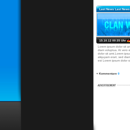
Last News Last News
15.10.12 00:35 Uhr
Lorem ipsum dolor sit a
diam voluptua. At vero 
dolor sit amt.Lorem ips
aliquyam erart, sed dia
est Lorem ipsum dolor si
+ Kommentare
0