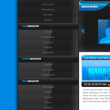
Sponsoren
Last News Last News Last N
Downloads
Userliste
Glossar
Teams
Membermap
Clanwars
Awards
Rankings
Last News Last News
Server
Serverliste
Teamspeak
15.10.12 00:37 Uhr
Gametiger
Lorem ipsum dolor sit a
Galerie
diam voluptua. At vero 
dolor sit amt.Lorem ipsu
Kontakt
aliquyam erart, sed dia
est Lorem ipsum dolor si
JoinUs
FightUs