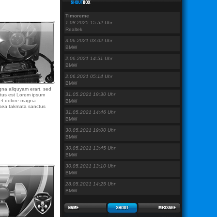
Timoreme
1.08.2025 15:52 Uhr
Realtek
3.06.2021 03:02 Uhr
BMW
2.06.2021 14:51 Uhr
BMW
2.06.2021 05:14 Uhr
BMW
gna aliquyam erart, sed
31.05.2021 19:30 Uhr
ctus est Lorem ipsum
 et dolore magna
BMW
o sea takmata sanctus
31.05.2021 14:46 Uhr
BMW
30.05.2021 19:00 Uhr
BMW
30.05.2021 13:45 Uhr
BMW
30.05.2021 13:10 Uhr
BMW
28.05.2021 14:25 Uhr
BMW