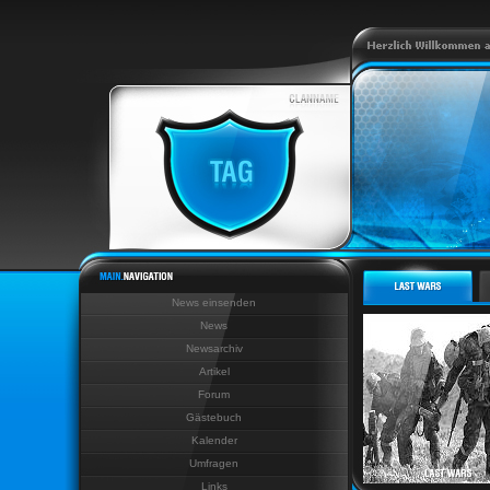
News einsenden
News
Newsarchiv
Artikel
Forum
Gästebuch
Kalender
Umfragen
Links