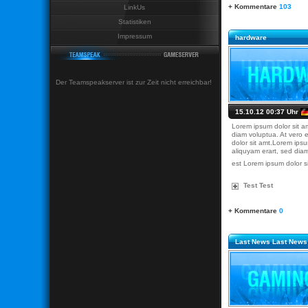
+ Kommentare
103
LinkUs
Statistiken
Impressum
hardware
Der Teamspeakserver ist zur Zeit nicht erreichbar!
15.10.12 00:37 Uhr
Lorem ipsum dolor sit a
diam voluptua. At vero 
dolor sit amt.Lorem ips
aliquyam erart, sed dia
est Lorem ipsum dolor s
Test Test
+ Kommentare
0
Last News Last News