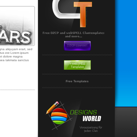
gna aliquyam erart, sed
ctus est Lorem ipsum
 et dolore magna
o sea takmata sanctus
Free Templates