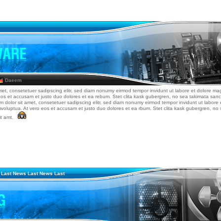
Daeem
met, consetetuer sadipscing elitr, sed diam nonumy eirmod tempor invidunt ut labore et dolore ma
eos et accusam et justo duo dolores et ea rebum. Stet clita kask gubergren, no sea takimata san
um dolor sit amet, consetetuer sadipscing elitr, sed diam nonumy eirmod tempor invidunt ut labore
mvoluptua. At vero eos et accusam et justo duo dolores et ea rbum. Stet clita kask gubergren, n
it amt.
 Last News Last News Last