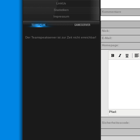
LinkUs
Statistiken
Kommentare
Impressum
Nick:
Der Teamspeakserver ist zur Zeit nicht erreichbar!
E-Mail:
Homepage:
Pfad:
Sicherheitsscode: