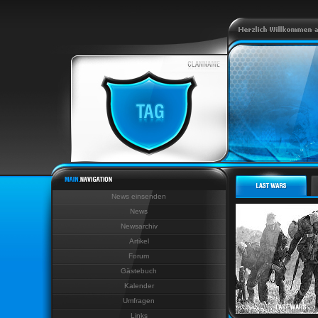
News einsenden
News
Newsarchiv
Artikel
Forum
Gästebuch
Kalender
Umfragen
Links