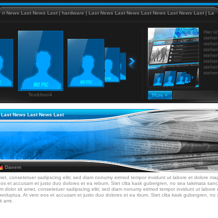
ews Last News Last
|
hardware
|
Last News Last News Last News Last News Last
|
Last New
Hier k
stehen
stehen
stehen
stehen
stehen
stehen
stehen
TestUser4
 Last News Last News Last
Daeem
met, consetetuer sadipscing elitr, sed diam nonumy eirmod tempor invidunt ut labore et dolore ma
eos et accusam et justo duo dolores et ea rebum. Stet clita kask gubergren, no sea takimata san
um dolor sit amet, consetetuer sadipscing elitr, sed diam nonumy eirmod tempor invidunt ut labore
mvoluptua. At vero eos et accusam et justo duo dolores et ea rbum. Stet clita kask gubergren, n
t amt.