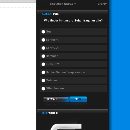
Shoutbox Extras +
archiv
Wie findet ihr unsere Seite, frage an alle?
Gut
Schlecht
Sehr Gut
Hammer
I love it!!!
Danke Gamer-Templates.de
Geht so
Gibst besser