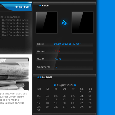
s Last News Last News Last News Last
|
Last News Last News Last News Last News Last
|
önnte dein Artikel
! Hier könnte dein Artikel
! Hier könnte dein Artikel
! Hier könnte dein Artikel
! Hier könnte dein Artikel
! Hier könnte dein Artikel
! Hier könnte dein Artikel
!...
Date:
10.10.2012 18:47 Uhr
Result:
0:21
XonX:
5on5
Comments:
0
«
»
August 2026
Mo
Di
Mi
Do
Fr
Sa
So
01.
02.
gna aliquyam erart, sed
03.
04.
05.
06.
07.
08.
09.
ctus est Lorem ipsum
10.
11.
12.
13.
14.
15.
16.
 et dolore magna
o sea takmata sanctus
17.
18.
19.
20.
21.
22.
23.
24.
25.
26.
27.
28.
29.
30.
31.