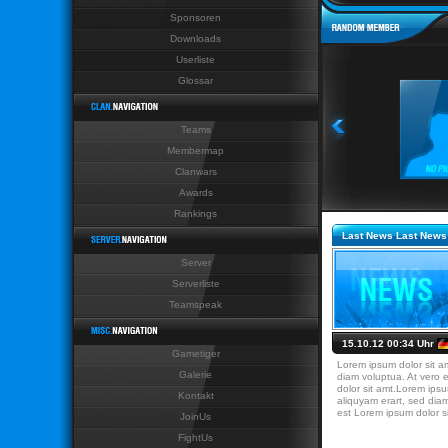
Sponsoren
Last News Last News Last N
Downloads
Userliste
Glossar
Teams
Membermap
Clanwars
Awards
Rankings
Last News Last News
Server
Serverliste
Teamspeak
15.10.12 00:34 Uhr
Gametiger
Lorem ipsum dolor sit a
Galerie
diam voluptua. At vero 
dolor sit amt.Lorem ips
Kontakt
aliquyam erart, sed dia
est Lorem ipsum dolor si
JoinUs
FightUs