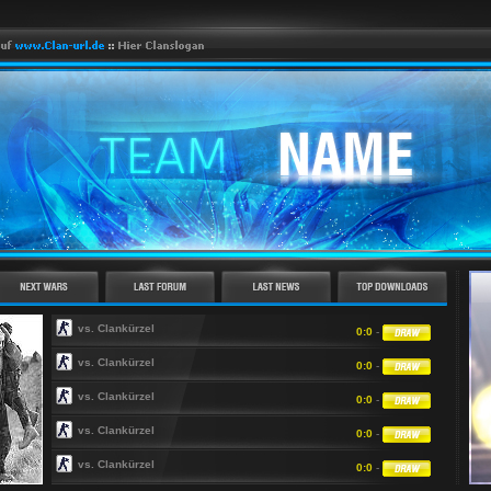
vs. Clankürzel
0:0
-
vs. Clankürzel
0:0
-
vs. Clankürzel
0:0
-
vs. Clankürzel
0:0
-
vs. Clankürzel
0:0
-