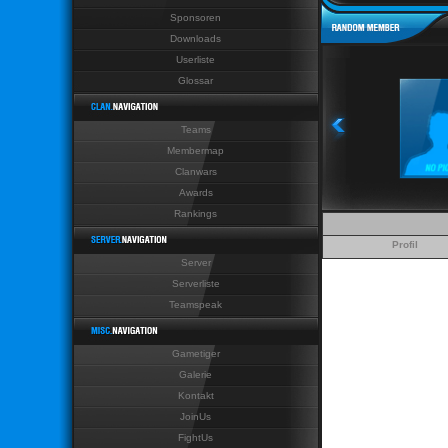
Sponsoren
Last News Last News Last News La
Downloads
Userliste
Glossar
Teams
Membermap
Clanwars
Awards
Rankings
Profil
Server
Serverliste
Teamspeak
Gametiger
Galerie
Kontakt
JoinUs
FightUs