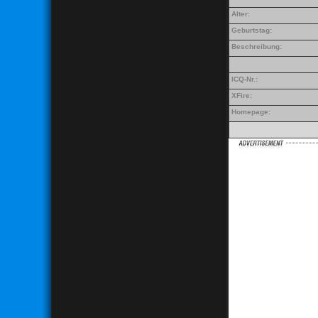
Alter:
Geburtstag:
Beschreibung:
ICQ-Nr.:
XFire:
Homepage: