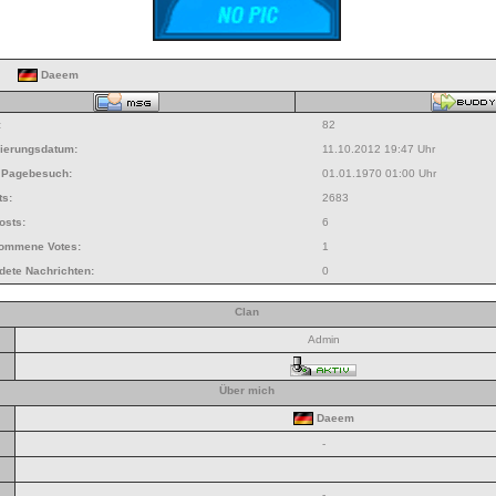
Daeem
:
82
rierungsdatum:
11.10.2012 19:47 Uhr
r Pagebesuch:
01.01.1970 01:00 Uhr
ts:
2683
osts:
6
nommene Votes:
1
dete Nachrichten:
0
Clan
Admin
Über mich
Daeem
-
-