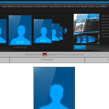
st News Last
|
hardware
|
Last News Last News Last News Last News Last
|
Last News Last
Hier kö
stehen
stehen
stehen
stehen
stehen
stehen
stehen!
TestUsergj5
Userprofil von
Daeem
[16541 mal angesehen]
Gästebuch
G