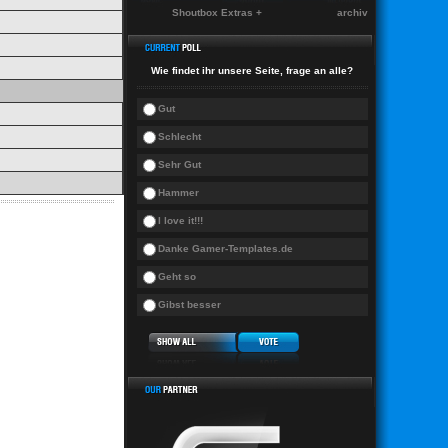
Shoutbox Extras +
archiv
Wie findet ihr unsere Seite, frage an alle?
Gut
Schlecht
Sehr Gut
Hammer
I love it!!!
Danke Gamer-Templates.de
Geht so
Gibst besser