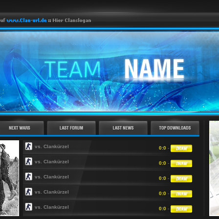
vs. Clankürzel
0:0
-
vs. Clankürzel
0:0
-
vs. Clankürzel
0:0
-
vs. Clankürzel
0:0
-
vs. Clankürzel
0:0
-