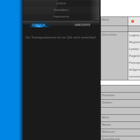
LinkUs
Statistiken
Impressum
Nick:
Userstats:
Logins
Der Teamspeakserver ist zur Zeit nicht erreichbar!
Regist
Letzte
Pagehi
Forenp
teilge
versen
Position:
Status:
Nick:
Name:
Wohnort:
Geschlecht: