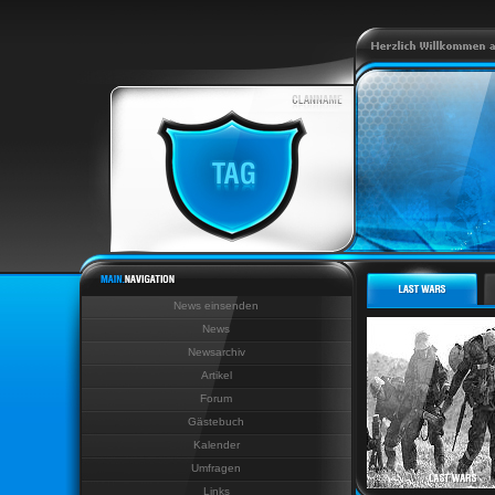
News einsenden
News
Newsarchiv
Artikel
Forum
Gästebuch
Kalender
Umfragen
Links