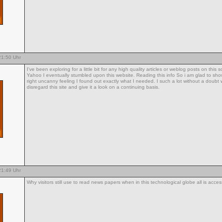
1:50 Uhr
I've been exploring for a little bit for any high quality articles or weblog posts on this s
Yahoo I eventually stumbled upon this website. Reading this info So i am glad to show
right uncanny feeling I found out exactly what I needed. I such a lot without a doubt w
disregard this site and give it a look on a continuing basis.
1:49 Uhr
Why visitors still use to read news papers when in this technological globe all is acce