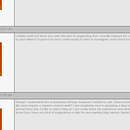
2:07 Uhr
I simply could not leave your web site prior to suggesting that I actually enjoyed the 
to your visitors? Is gonna be back continuously in order to investigate cross-check n
1:55 Uhr
Howdy! I understand this is somewhat off-topic however I needed to ask. Does runnin
like yours require a massive amount work? I am completely new to operating a blog ho
journal every day. I'd like to start a blog so I can easily share my experience and vie
know if you have any kind of suggestions or tips for new aspiring blog owners. Appreci