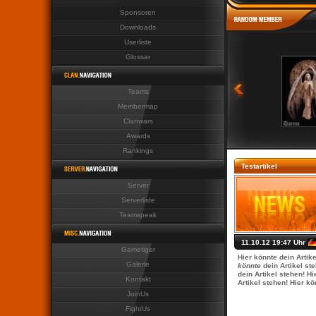
Sponsoren
Last News Last News Last Ne
Downloads
Userliste
Glossar
Teams
Membermap
Clanwars
Awards
Rankings
Testartikel
Server
Serverliste
Teamspeak
11.10.12 19:47 Uhr
Gametiger
Hier könnte dein Artike
Galerie
könnte
dein Artikel st
dein Artikel stehen! Hi
Kontakt
Artikel stehen! Hier kö
JoinUs
FightUs