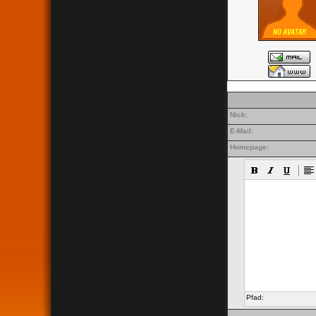
Nick:
E-Mail:
Homepage:
Pfad: