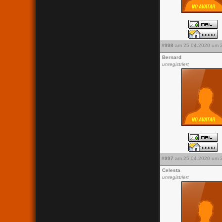
#998
am 25.04.2020 um 2
Bernard
unregistriert
#997
am 25.04.2020 um 2
Celesta
unregistriert