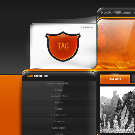
News einsenden
News
Newsarchiv
Artikel
Forum
Gästebuch
Kalender
Umfragen
Links