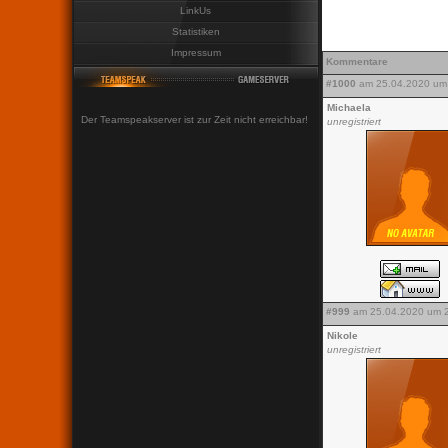
LinkUs
Statistiken
Impressum
Kommentare
#1000
am 25.04.2020 um 
Michaela
Der Teamspeakserver ist zur Zeit nicht erreichbar!
unregistriert
#999
am 25.04.2020 um 2
Nikole
unregistriert