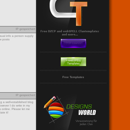
IP gespeichert
usual info a person supply
ew posts
Free Templates
IP gespeichert
g a well-established blog
wever I do write in my
ws online. Please let me
ate it!