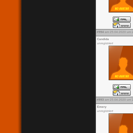
#994
am 25.04.2020 um 2
Candida
unregistriert
#993
am 25.04.2020 um 2
Emery
unregistriert