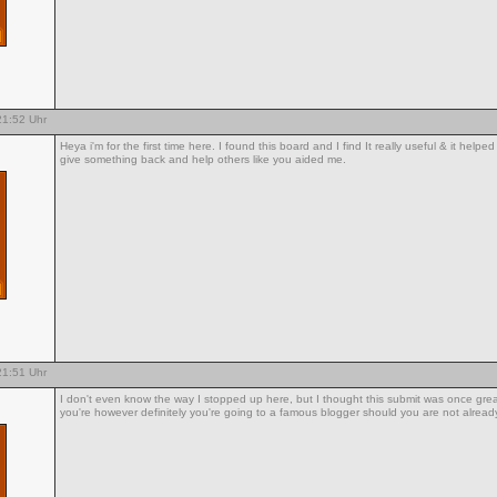
1:52 Uhr
Heya i'm for the first time here. I found this board and I find It really useful & it help
give something back and help others like you aided me.
1:51 Uhr
I don't even know the way I stopped up here, but I thought this submit was once gre
you're however definitely you're going to a famous blogger should you are not alread