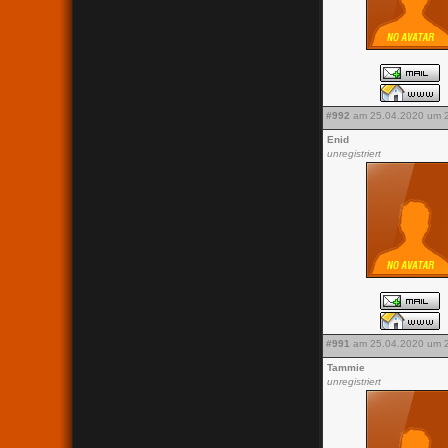
#992
am 25.04.2020 um 2
Enid
unregistriert
#991
am 25.04.2020 um 2
Tammie
unregistriert