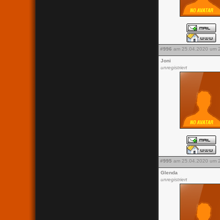
#996
am 25.04.2020 um 2
Joni
unregistriert
#995
am 25.04.2020 um 2
Glenda
unregistriert