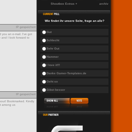
Shoutbox Extras +
archiv
Wie findet ihr unsere Seite, frage an alle?
IP gespeichert
Gut
d you an e-mail. I've got
 and I look forward to
Schlecht
Sehr Gut
Hammer
I love it!!!
Danke Gamer-Templates.de
Geht so
Gibst besser
IP gespeichert
 about! Bookmarked. Kindly
nt among us