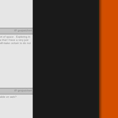
IP gespeichert
ort of space . Exploring in
 that I have a very just
ill make certain to do not
IP gespeichert
ssible on web?