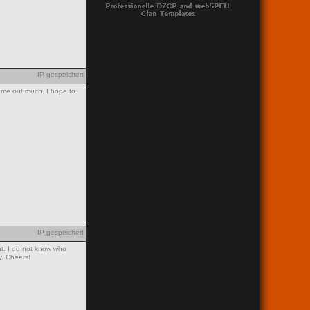
IP gespeichert
ed me out much. I hope to
IP gespeichert
at. I do not know who
y. Cheers!