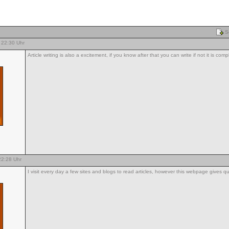
Se
22:30 Uhr
Article writing is also a excitement, if you know after that you can write if not it is comp
2:28 Uhr
I visit every day a few sites and blogs to read articles, however this webpage gives q