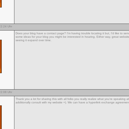
2:24 Uhr
Does your blog have a contact page? I'm having trouble locating it but, I'd like to sen
some ideas for your blog you might be interested in hearing. Either way, great website
seeing it expand over time.
2:08 Uhr
Thank you a lot for sharing this with all folks you really realize what you're speaking
additionally consult with my website =). We can have a hyperlink exchange agreeme