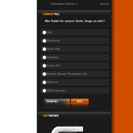
Shoutbox Extras +
archiv
Wie findet ihr unsere Seite, frage an alle?
Gut
Schlecht
Sehr Gut
Hammer
I love it!!!
Danke Gamer-Templates.de
Geht so
Gibst besser