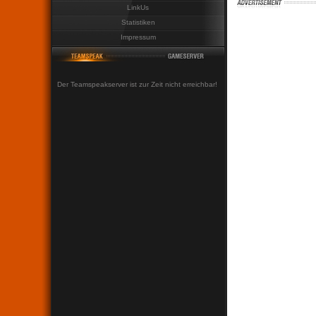
LinkUs
Statistiken
Impressum
Der Teamspeakserver ist zur Zeit nicht erreichbar!