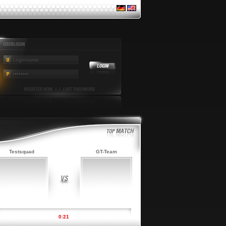
Testsquad
GT-Team
0:21