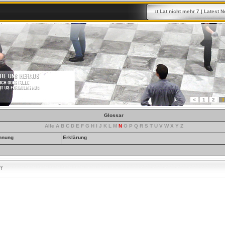
Latest News 7 Latest Lat nicht mehr 7
|
Latest News 
<
1
2
3
Glossar
Alle
A
B
C
D
E
F
G
H
I
J
K
L
M
N
O
P
Q
R
S
T
U
V
W
X
Y
Z
hnung
Erklärung