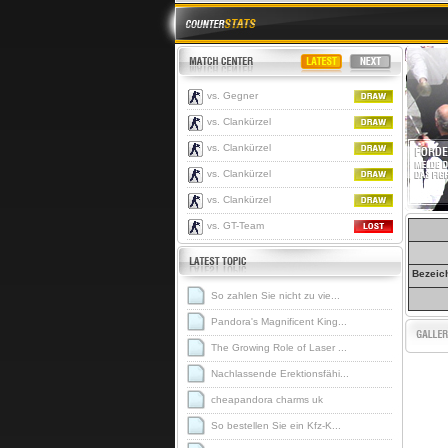
vs. Gegner
vs. Clankürzel
vs. Clankürzel
vs. Clankürzel
vs. Clankürzel
vs. GT-Team
Bezeic
So zahlen Sie nicht zu vie...
Pandora's Magnificent King...
The Growing Role of Laser ...
Nachlassende Erektionsfähi...
cheapandora charms uk
So bestellen Sie ein Kfz-K...