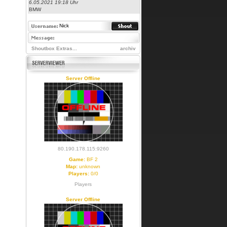
6.05.2021 19:18 Uhr
BMW
Shoutbox Extras...
archiv
Server Offline
80.190.178.115:9260
Game:
BF 2
Map:
unknown
Players:
0/0
Players
Server Offline