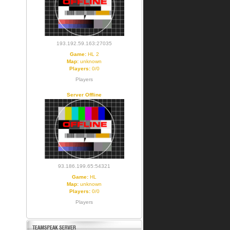
193.192.59.163:27035
Game:
HL 2
Map:
unknown
Players:
0/0
Players
Server Offline
93.186.199.65:54321
Game:
HL
Map:
unknown
Players:
0/0
Players