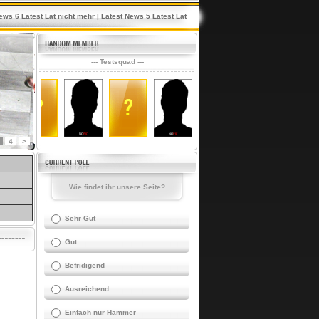
6 Latest Lat nicht mehr
|
Latest News 5 Latest Lat nicht mehr
|
Latest News 4 Latest Lat nic
--- Testsquad ---
4
>
Wie findet ihr unsere Seite?
Sehr Gut
Gut
Befridigend
Ausreichend
Einfach nur Hammer