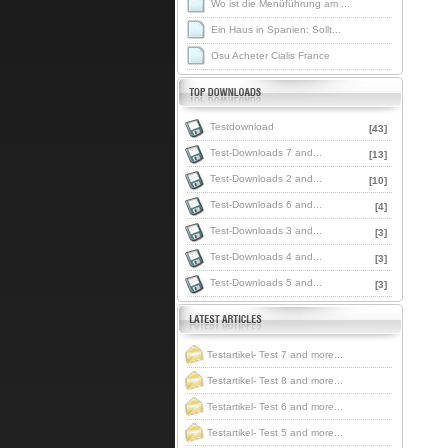
Wo ist die Menüführung am ...
Ein Haus in Spanien: Sollt...
Osu Acheter Cialis France
Testdownload
[43]
Test-Downloads 7 and...
[13]
Test-Downloads 2 and...
[10]
Test-Downloads 6 and...
[4]
Test-Downloads 3 and...
[3]
Test-Downloads 4 and...
[3]
Test-Downloads 5 and...
[3]
Testartikel- Test 7 and more...
Testartikel- Test 8 and more...
Testartikel- Test 6 and more...
Testartikel- Test 5 and more...