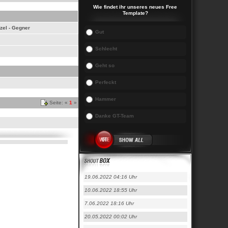
Wie findet ihr unseres neues Free
Template?
zel - Gegner
Gut
Schlecht
Geht so
Perfeckt
Hammer
Seite: «
1
»
Danke GT-Team
19.06.2022 04:16 Uhr
10.06.2022 18:55 Uhr
7.06.2022 18:16 Uhr
20.05.2022 00:02 Uhr