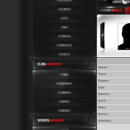
Latest News 6 Latest 
Datum:
Team:
Gegner:
Liga:
Spielart:
XonX:
Maps:
Server:
Admin(s):