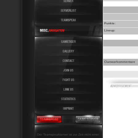
Punkte:
Lineup:
Clanwarkommentare
Der Teamspeakserver ist zur Zeit nicht erreichbar!