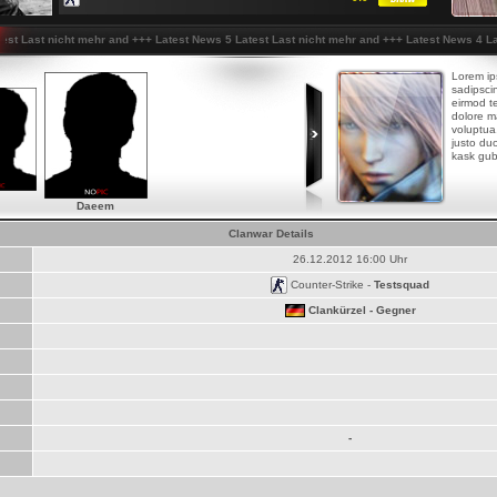
Last nicht mehr and
+++
Latest News 5 Latest Last nicht mehr and
+++
Latest News 4 Latest
Lorem ip
sadipsci
eirmod te
dolore m
voluptua
justo duo
kask gub
Daeem
Clanwar Details
26.12.2012 16:00 Uhr
Counter-Strike -
Testsquad
Clankürzel - Gegner
-