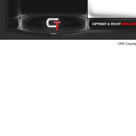
CMS Copyrig