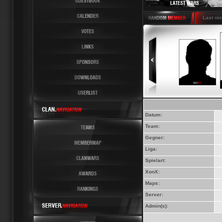
Latest News 6 Latest Last nicht
Datum:
Team:
Gegner:
Liga:
Spielart:
XonX:
Maps:
Server:
Admin(s):