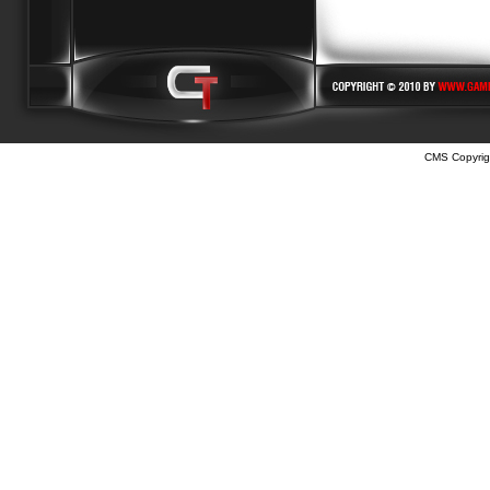
CMS Copyrig