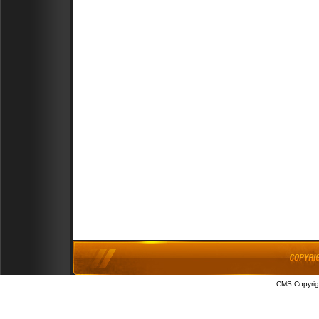
CMS Copyrig