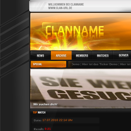
Hier ist das Ticker Demo
|
Hier ist das Ticker Demo
|
Hier ist d
Wir suchen dich!
17.07.2010 22:14 Uhr
0:21