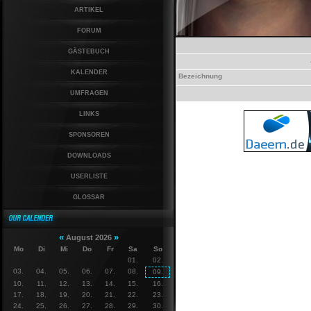
ARTIKEL
FORUM
GÄSTEBUCH
KALENDER
Bezeichnung
UMFRAGEN
LINKS
SPONSOREN
DOWNLOADS
USERLISTE
GLOSSAR
«
»
August 2026
Mo
Di
Mi
Do
Fr
Sa
So
01.
02.
03.
04.
05.
06.
07.
08.
09.
10.
11.
12.
13.
14.
15.
16.
17.
18.
19.
20.
21.
22.
23.
24.
25.
26.
27.
28.
29.
30.