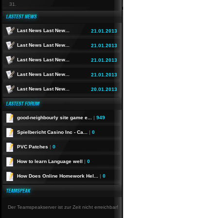
31.
Last News Last New...
21.01.2013
Last News Last New...
21.01.2013
Last News Last New...
21.01.2013
Last News Last New...
21.01.2013
Last News Last New...
20.01.2013
good-neighbourly site game e...
|
949
Spielbericht Casino Inc - Ca...
|
0
PVC Patches
|
0
How to learn Language well
|
0
How Does Online Homework Hel...
|
0
Der Teamspeakserver ist zur Zeit nicht erreichbar!