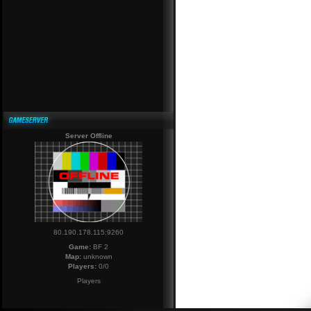
Server Offline
80.190.178.115:9260
Game:
BF 2
Map:
unknown
Players:
0/0
Players