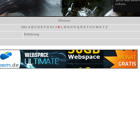
Glossar
Alle
A
B
C
D
E
F
G
H
I
J
K
L
M
N
O
P
Q
R
S
T
U
V
W
X
Y
Z
Erklärung