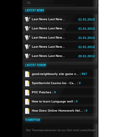
31.
Last News Last New...
21.01.2013
Last News Last New...
21.01.2013
Last News Last New...
21.01.2013
Last News Last New...
21.01.2013
Last News Last New...
20.01.2013
good-neighbourly site game e...
|
967
Spielbericht Casino Inc - Ca...
|
0
PVC Patches
|
0
How to learn Language well
|
0
How Does Online Homework Hel...
|
0
Der Teamspeakserver ist zur Zeit nicht erreichbar!