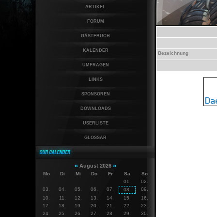
ARTIKEL
FORUM
GÄSTEBUCH
KALENDER
Bezeichnung
UMFRAGEN
LINKS
SPONSOREN
DOWNLOADS
USERLISTE
GLOSSAR
«
»
August 2026
Mo
Di
Mi
Do
Fr
Sa
So
01.
02.
03.
04.
05.
06.
07.
09.
08.
10.
11.
12.
13.
14.
15.
16.
17.
18.
19.
20.
21.
22.
23.
24.
25.
26.
27.
28.
29.
30.