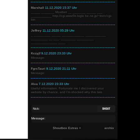
Marshall
11.12.2020 15:37 Uhr
_____ _______ Mostbet __ _______ _____ ___
___________ http://cgi.www5b.biglo be.ne.jp/~leen/cgi-
bin
Jeffrey
11.12.2020 05:29 Uhr
_ _________ _____ ____________ ___________
_________ __ ___. ________ _________
______________ ____
Kczyjf
9.12.2020 23:33 Uhr
Message:
FgrsTauri
9.12.2020 21:11 Uhr
Message:
Alva
7.12.2020 23:33 Uhr
Useful information. Fortunate me I discovered your
website by chance, and I'm shocked why this twis
Shoutbox Extras +
archiv