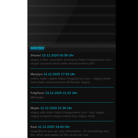
Shanel
15.12.2020 00:58 Uhr
viagra online canadian pharmacy https://viagaracan.com -
viagra coupons best male enhancement pill v
Marylyn
14.12.2020 17:53 Uhr
online order viagra https://viagaracan.com - viagra tablet
best male enhancement pill female viagra
FsfgTauri
13.12.2020 21:22 Uhr
Message:
Maple
12.12.2020 21:36 Uhr
viagra pills order https://viagarados.com - buy viagra
viagra coupons viagra brand buy viagra order
Kam
11.12.2020 19:43 Uhr
magnificent put up, very informative. I'm wondering why
the other specialists of this sector do not