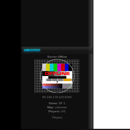
Server Offline
80.190.178.115:9260
Game:
BF 2
Map:
unknown
Players:
0/0
Players