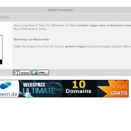
Letzter Forenpost
28 Uhr
How Long Does It Take For Zithromax To Work
acheter viagra sans ordonnance fran
Buy Prednisolone 10mg
Nachtrag von
Matoceabe
:
Cialis Generique Pas Cher En France
generic viagra
Compra Kamagra Dyazide Without