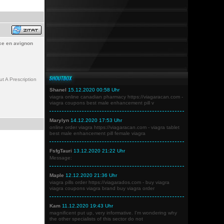
ce en avignon
 A Prescription
Shanel
15.12.2020 00:58 Uhr
viagra online canadian pharmacy https://viagaracan.com -
viagra coupons best male enhancement pill v
Marylyn
14.12.2020 17:53 Uhr
online order viagra https://viagaracan.com - viagra tablet
best male enhancement pill female viagra
FsfgTauri
13.12.2020 21:22 Uhr
Message:
Maple
12.12.2020 21:36 Uhr
viagra pills order https://viagarados.com - buy viagra
viagra coupons viagra brand buy viagra order
Kam
11.12.2020 19:43 Uhr
magnificent put up, very informative. I'm wondering why
the other specialists of this sector do not