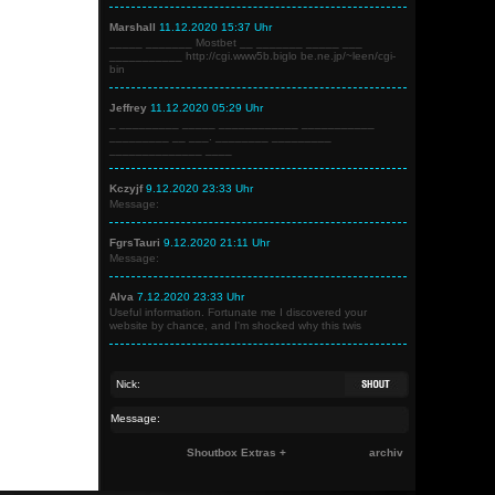
Marshall
11.12.2020 15:37 Uhr
_____ _______ Mostbet __ _______ _____ ___
___________ http://cgi.www5b.biglo be.ne.jp/~leen/cgi-
bin
Jeffrey
11.12.2020 05:29 Uhr
_ _________ _____ ____________ ___________
_________ __ ___. ________ _________
______________ ____
Kczyjf
9.12.2020 23:33 Uhr
Message:
FgrsTauri
9.12.2020 21:11 Uhr
Message:
Alva
7.12.2020 23:33 Uhr
Useful information. Fortunate me I discovered your
website by chance, and I'm shocked why this twis
Shoutbox Extras +
archiv