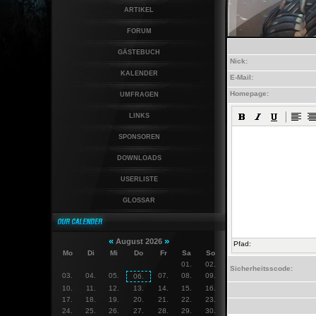
ARTIKEL
FORUM
GÄSTEBUCH
Nick:
KALENDER
E-Mail:
Homepage:
UMFRAGEN
LINKS
SPONSOREN
DOWNLOADS
USERLISTE
GLOSSAR
«
»
August 2026
Pfad:
Mo
Di
Mi
Do
Fr
Sa
So
01.
02.
Sicherheitsscode:
03.
04.
05.
07.
08.
09.
06.
10.
11.
12.
13.
14.
15.
16.
17.
18.
19.
20.
21.
22.
23.
24.
25.
26.
27.
28.
29.
30.