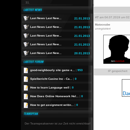
31.
#7
am 04.07.2019 um 02:
Last News Last New...
21.01.2013
Matoceabe
Last News Last New...
21.01.2013
unregistriert
Last News Last New...
21.01.2013
Last News Last New...
21.01.2013
Last News Last New...
20.01.2013
good-neighbourly site game e...
|
953
IP gespeichert
Spielbericht Casino Inc - Ca...
|
0
How to learn Language well
|
0
How Does Online Homework Hel...
|
0
How to get assignment writin...
|
0
Der Teamspeakserver ist zur Zeit nicht erreichbar!