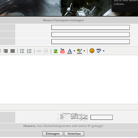
Neuen Forenpost eintragen
Hinweis:
Aus Sicherheitsgründen wird deine IP geloggt!