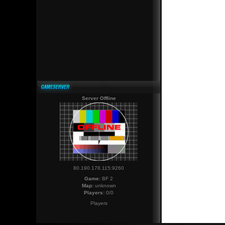
Server Offline
80.190.178.115:9260
Game:
BF 2
Map:
unknown
Players:
0/0
Players