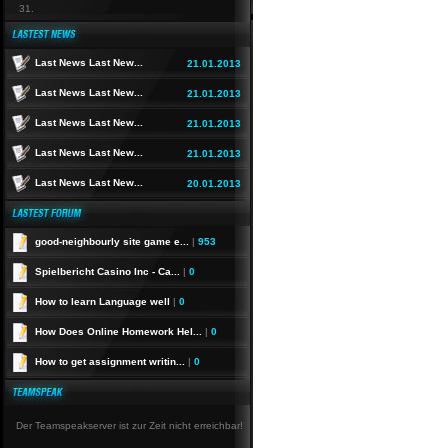
31.
Last News Last New...
21.01.2013
Last News Last New...
21.01.2013
Last News Last New...
21.01.2013
Last News Last New...
21.01.2013
Last News Last New...
20.01.2013
good-neighbourly site game e...
|
953
Spielbericht Casino Inc - Ca...
|
0
How to learn Language well
|
0
How Does Online Homework Hel...
|
0
How to get assignment writin...
|
0
Der Teamspeakserver ist zur Zeit nicht erreichbar!