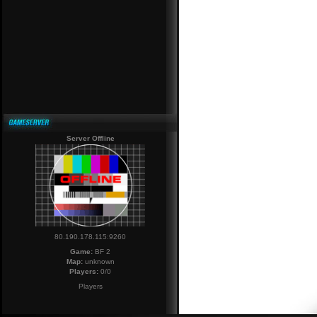
Server Offline
80.190.178.115:9260
Game:
BF 2
Map:
unknown
Players:
0/0
Players