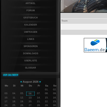
ARTIKEL
FORUM
GÄSTEBUCH
Team
KALENDER
UMFRAGEN
LINKS
SPONSOREN
DOWNLOADS
USERLISTE
GLOSSAR
«
»
August 2026
Mo
Di
Mi
Do
Fr
Sa
So
01.
02.
03.
04.
05.
07.
08.
09.
06.
10.
11.
12.
13.
14.
15.
16.
17.
18.
19.
20.
21.
22.
23.
24.
25.
26.
27.
28.
29.
30.