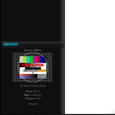
Server Offline
80.190.178.115:9260
Game:
BF 2
Map:
unknown
Players:
0/0
Players