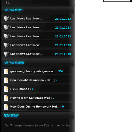
31.
Last News Last New...
21.01.2013
Last News Last New...
21.01.2013
Last News Last New...
21.01.2013
Last News Last New...
21.01.2013
Last News Last New...
20.01.2013
good-neighbourly site game e...
|
957
Spielbericht Casino Inc - Ca...
|
2
PVC Patches
|
1
How to learn Language well
|
0
How Does Online Homework Hel...
|
0
Der Teamspeakserver ist zur Zeit nicht erreichbar!