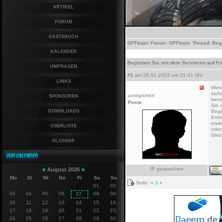
ARTIKEL
FORUM
GÄSTEBUCH
OFFtopic
Forum:
OFFtopic
Thread:
Beg
KALENDER
Beginnen Sie mit dem Servieren auf F
UMFRAGEN
#1
am 26.01.2022 um 21:41 Uhr
LINKS
Wenn
sich
unregistriert
SPONSOREN
kenn
Posts:
Sie 
DOWNLOADS
Begi
Entw
erwe
USERLISTE
oder
Glei
GLOSSAR
«
»
IP gespeichert
August 2026
Mo
Di
Mi
Do
Fr
Sa
So
Seite: «
1
»
01.
02.
03.
04.
05.
06.
08.
09.
07.
10.
11.
12.
13.
14.
15.
16.
17.
18.
19.
20.
21.
22.
23.
24.
25.
26.
27.
28.
29.
30.