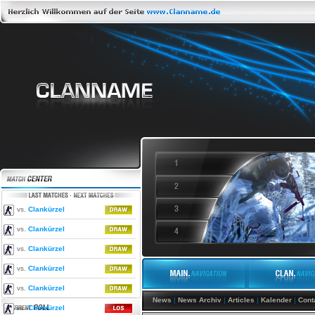
vs.
Clankürzel
vs.
Clankürzel
vs.
Clankürzel
vs.
Clankürzel
vs.
Clankürzel
News
|
News Archiv
|
Articles
|
Kalender
|
Cont
vs.
Clankürzel