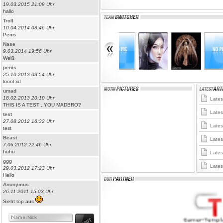
19.03.2015 21:09 Uhr
hallo
Troll
10.04.2014 08:46 Uhr
Penis
Nase
9.03.2014 19:56 Uhr
Weiß
penis
25.10.2013 03:54 Uhr
loool xd
umad
18.02.2013 20:10 Uhr
Latest
THIS IS A TEST , YOU MADBRO?
Latest
test
27.08.2012 16:32 Uhr
Latest
test
Beast
Latest
7.06.2012 22:46 Uhr
huhu
Latest
ggg
Latest
29.03.2012 17:23 Uhr
Hello
Anonymus
26.11.2011 15:03 Uhr
Sieht top aus